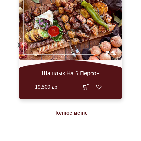
На 6 Персон
Куриная Котлета С Га
2,300
др.
Полное меню