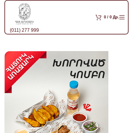
0
/
0
Др.
(011) 277 999