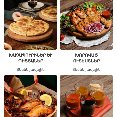
ԽԱՉԱՊՈՒՐԻՆԵՐ ԵՒ Պ
ԽՈՐՈՎԱԾ
ԻՑՑԱՆԵՐ
ՈՒՏԵՍՏՆԵՐ
Տեսնել ավելին
Տեսնել ավելին