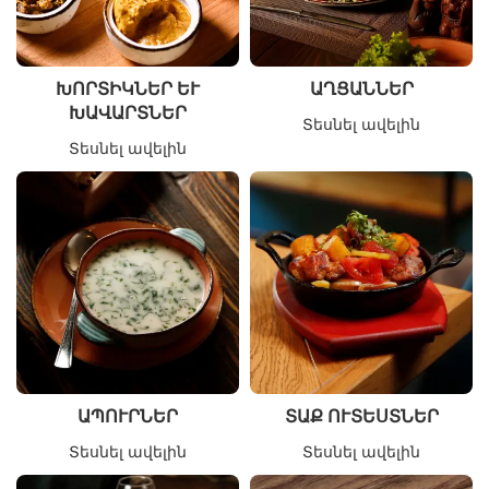
ԽՈՐՏԻԿՆԵՐ ԵՒ Խ
ԱՂՑԱՆՆԵՐ
ԱՎԱՐՏՆԵՐ
Տեսնել ավելին
Տեսնել ավելին
ԱՊՈՒՐՆԵՐ
ՏԱՔ ՈՒՏԵՍՏՆԵՐ
Տեսնել ավելին
Տեսնել ավելին