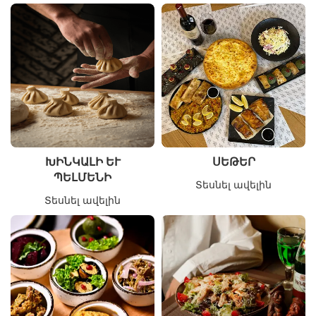
ԽԻՆԿԱԼԻ ԵՒ Պ
ՍԵԹԵՐ
ԵԼՄԵՆԻ
Տեսնել ավելին
Տեսնել ավելին