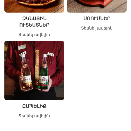
ՁԿՆԱՅԻՆ
ՍՈՈՒՍՆԵՐ
ՈՒՏԵՍՏՆԵՐ
Տեսնել ավելին
Տեսնել ավելին
ԸՄՊԵԼԻՔ
Տեսնել ավելին