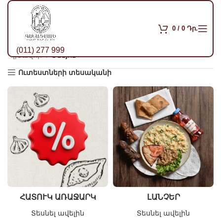
0
/
0
Դր.
(011) 277 999
Գլխավոր
Մենյու
Ուտեստների տեսականի
ՀԱՏՈՒԿ ԱՌԱՋԱՐԿ
ԼԱՆՉԵՐ
Տեսնել ավելին
Տեսնել ավելին