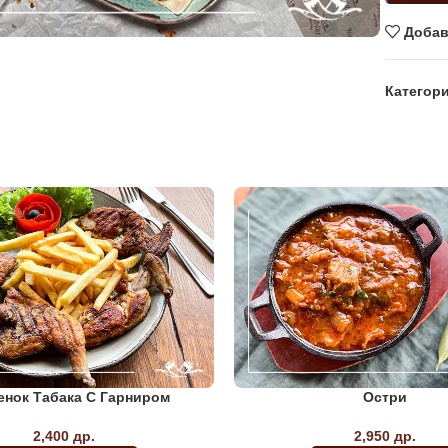
Добав
Категори
нок Табака С Гарниром
Остри
2,400
др.
2,950
др.