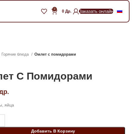
0
Заказать онлайн
0
Др.
Горячие блюда
Омлет с помидорами
ет С Помидорами
др.
, яйца
Добавить В Корзину