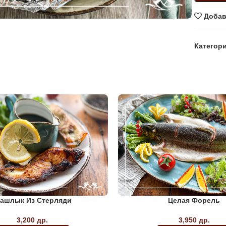
Добав
Категори
ашлык Из Стерляди
Целая Форель
3,200
др.
3,950
др.