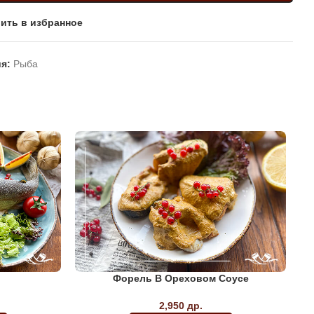
ить в избранное
я:
Рыба
Форель В Ореховом Соусе
2,950
др.