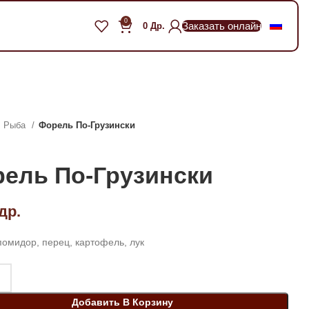
0
Заказать онлайн
0
Др.
Рыба
Форель По-Грузински
ель По-Грузински
др.
помидор, перец, картофель, лук
Добавить В Корзину