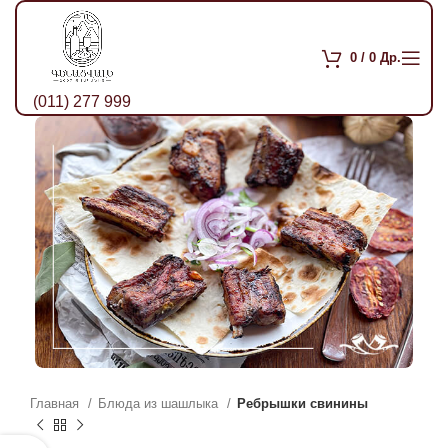
0
/
0
Др.
(011) 277 999
Главная
Блюда из шашлыка
Ребрышки свинины