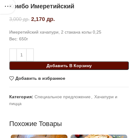
Комбо Имеретийский
Первоначальная цена составляла
2,170
др.
Текущая цена: 2,170 др..
3,000
др.
3,000 др..
Имеретийский хачапури, 2 стакана колы 0,25
Вес: 650г
Добавить В Корзину
Добавить в избранное
Категория:
Специальное предложение
,
Хачапури и
пицца
Похожие Товары