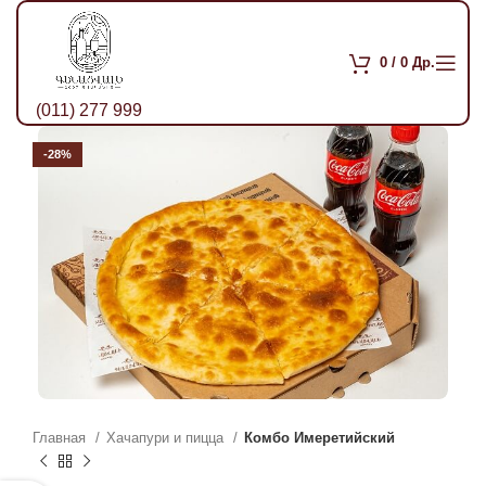
0
/
0
Др.
(011) 277 999
-28%
Главная
Хачапури и пицца
Комбо Имеретийский