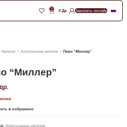
0
Заказать онлайн
0
Др.
Напиток
Алкогольные напитки
Пиво “Миллер”
о “Миллер”
др.
личии
ить в избранное
я:
Алкогольные напитки