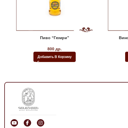
Пиво “Гюмри”
Вино
800
др.
Добавить В Корзину