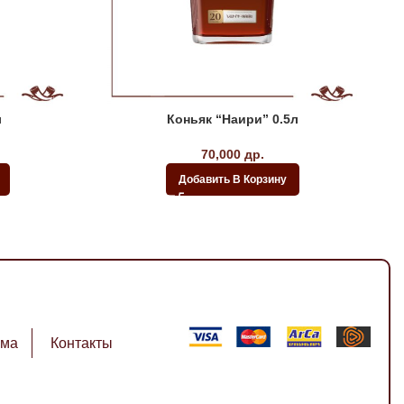
л
Коньяк “Наири” 0.5л
70,000
др.
Добавить В Корзину
ема
Контакты