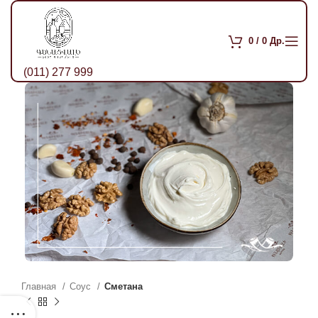
0
/
0
Др.
(011) 277 999
Главная
Соус
Сметана