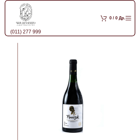
0
/
0
Др.
(011) 277 999