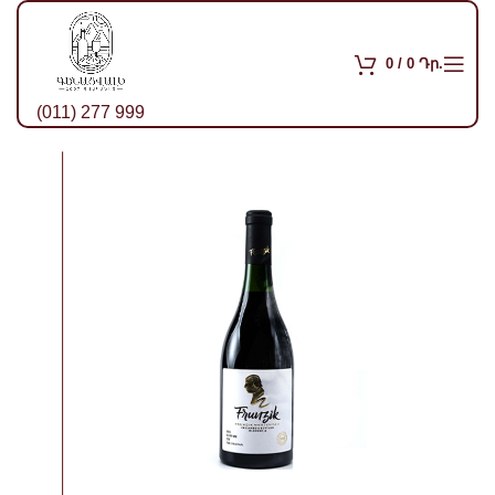
0
/
0
Դր.
(011) 277 999