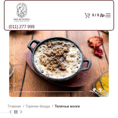
0
/
0
Др.
(011) 277 999
Главная
Горячие блюда
Телячьи мозги