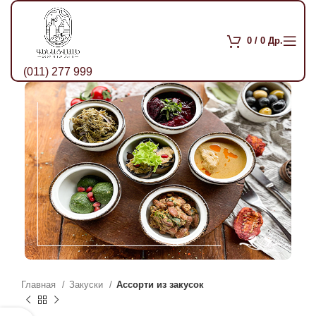
0
/
0
Др.
(011) 277 999
Главная
Закуски
Ассорти из закусок