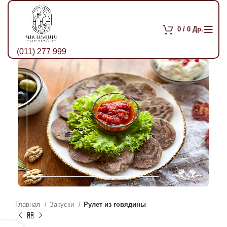
0
/
0
Др.
(011) 277 999
Главная
Закуски
Рулет из говядины