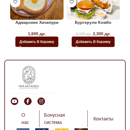
Аджарские Хачапури
Бургерули Комбо
1,600
др.
Первоначальная
2,300
др.
Текущая
3,100
др.
цена составляла
цена:
Добавить В Корзину
Добавить В Корзину
3,100 др..
2,300
др..
О
Бонусная
Контакты
нас
система