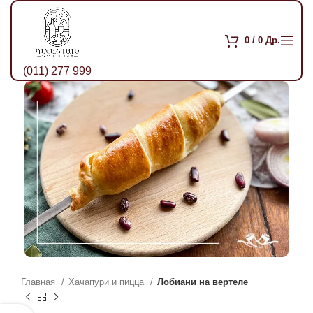
0
/
0
Др.
(011) 277 999
Главная
Хачапури и пицца
Лобиани на вертеле