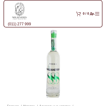
0
/
0
Др.
(011) 277 999