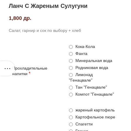
Ланч С Жареным Сулугуни
1,800
др.
Салат, гарнир и сок по выбору + хлеб
Кока-Кола
Фанта
Минеральная вода
Родниковая вода
Прохладительные
*
напитки
Лимонад
"Генацвале"
Тан "Генацвале"
Компот "Генацвале"
жареный картофель
Картофельное пюре
Спагетти
Гречка