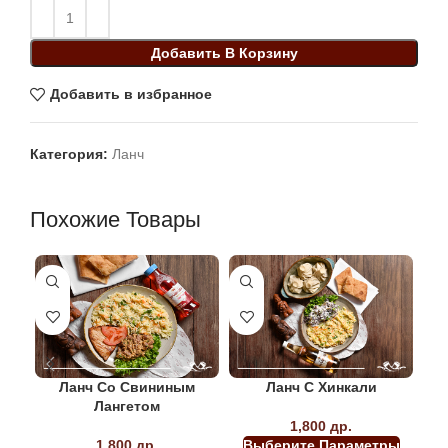
Добавить В Корзину
Добавить в избранное
Категория:
Ланч
Похожие Товары
Ланч Со Свининым
Ланч С Хинкали
Лан
Лангетом
1,800
др.
1,800
др.
Выберите Параметры
В