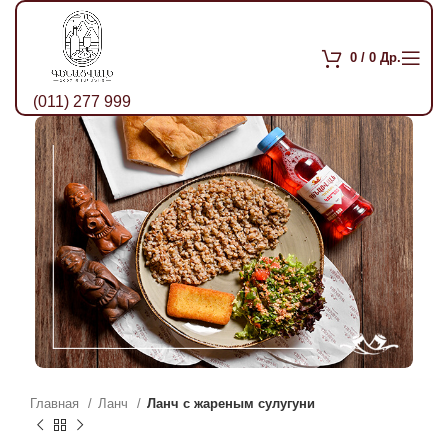
0
/
0
Др.
(011) 277 999
Главная
Ланч
Ланч с жареным сулугуни