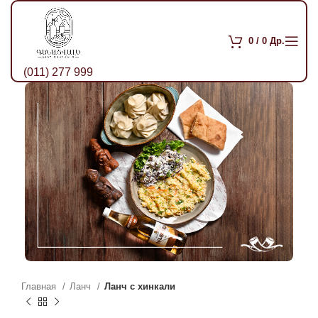
0
/
0
Др.
(011) 277 999
Главная
Ланч
Ланч с хинкали