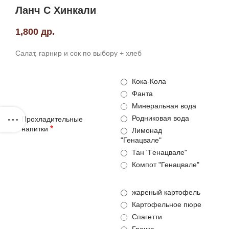
Ланч С Хинкали
1,800
др.
Салат, гарнир и сок по выбору + хлеб
Кока-Кола
Фанта
Минеральная вода
Родниковая вода
Прохладительные
*
напитки
Лимонад
"Генацвале"
Тан "Генацвале"
Компот "Генацвале"
жареный картофель
Картофельное пюре
Спагетти
Гречка