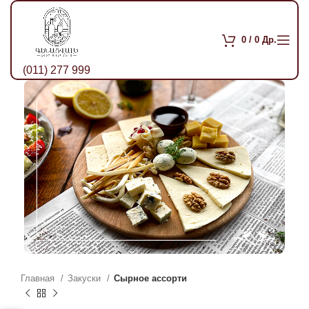
0
/
0
Др.
(011) 277 999
Главная
Закуски
Сырное ассорти