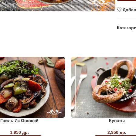
Добав
Категори
Гриль Из Овощей
Купаты
1,950
др.
2,950
др.