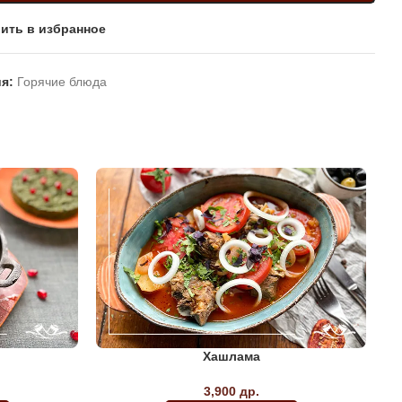
ить в избранное
я:
Горячие блюда
Хашлама
3,900
др.