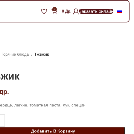
0
Заказать онлайн
0
Др.
Горячие блюда
Тжвжик
вжик
др.
ердце, легкие, томатная паста, лук, специи
Добавить В Корзину