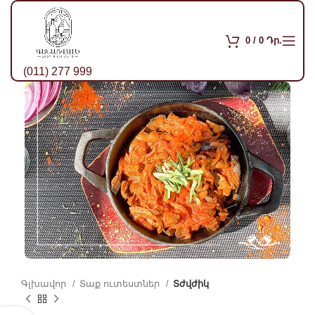
0
/
0
Դր.
(011) 277 999
Գլխավոր
Տաք ուտեստներ
Տժվժիկ