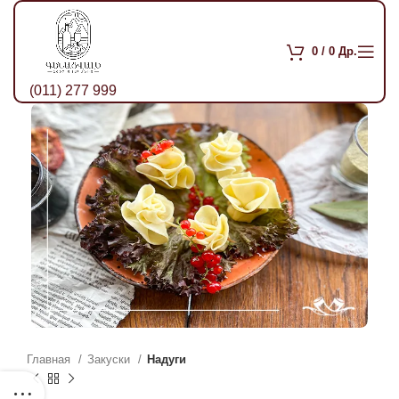
0
/
0
Др.
(011) 277 999
Главная
Закуски
Надуги