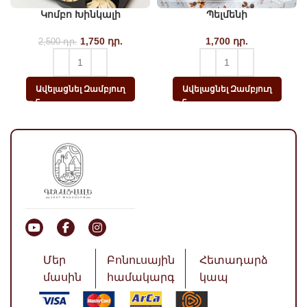
Կոմբո Խինկալի
Պելմենի
1,750
Original price
դր.
Current
1,700
դր.
2,500
դր.
was: 2,500 դր..
price
is:
1,750
Ավելացնել Զամբյուղ
Ավելացնել Զամբյուղ
դր..
Մեր
Բոնուսային
Հետադարձ
մասին
համակարգ
կապ