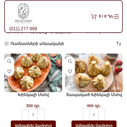
0
/
0
Դր.
(011) 277 999
Գլխավոր
Խինկալի և պելմենի
Showing all 6 results
So
po
Ուտեստների տեսականի
Խինկալի Մսով
Տապակած Խինկալի Մսով
350
դր.
400
դր.
Ավելացնել Զամբյուղ
Ավելացնել Զամբյուղ