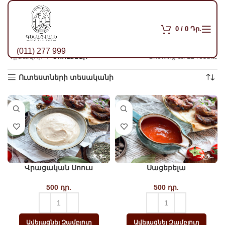
0
/
0
Դր.
(011) 277 999
Գլխավոր
Սոուսներ
Showing all 11 results
So
po
Ուտեստների տեսականի
Վրացական Սոուս
Սացեբելա
500
դր.
500
դր.
Ավելացնել Զամբյուղ
Ավելացնել Զամբյուղ