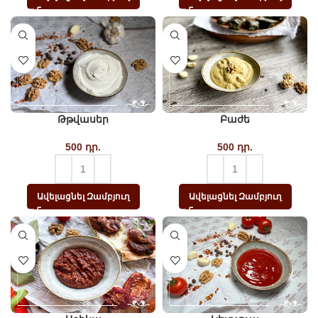
Թթվասեր
Բաժե
500
դր.
500
դր.
Ավելացնել Զամբյուղ
Ավելացնել Զամբյուղ