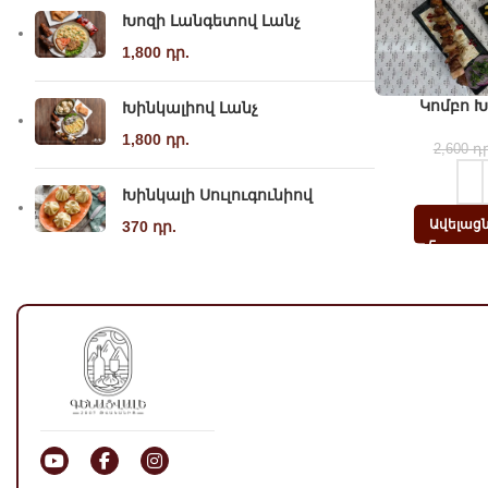
Խոզի Լանգետով Լանչ
1,800
դր.
Կոմբո Խ
Խինկալիով Լանչ
1,800
դր.
2,600
դր
Խինկալի Սուլուգունիով
Ավելացն
370
դր.