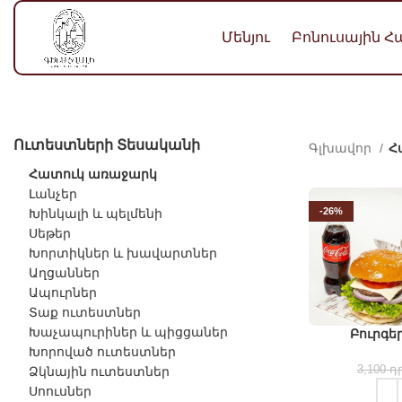
Մենյու
Բոնուսային 
Ուտեստների Տեսականի
Գլխավոր
Հ
Հատուկ առաջարկ
Լանչեր
-26%
Խինկալի և պելմենի
Սեթեր
Խորտիկներ և խավարտներ
Աղցաններ
Ապուրներ
Տաք ուտեստներ
Խաչապուրիներ և պիցցաներ
Բուրգեր
Խորոված ուտեստներ
3,100
դր
Ձկնային ուտեստներ
Սոուսներ