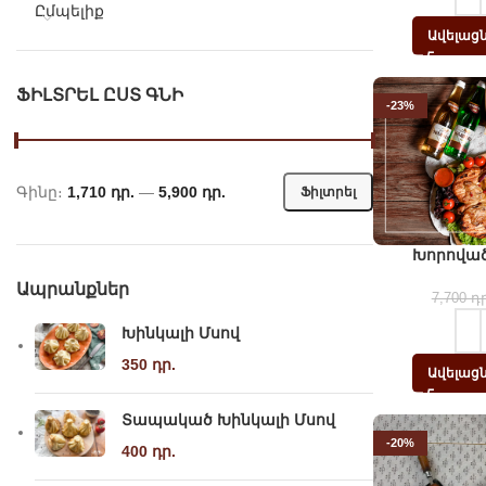
Ըմպելիք
Ավելացն
ՖԻԼՏՐԵԼ ԸՍՏ ԳՆԻ
-23%
Մին․ գինը
Մաքս․ գինը
Գինը։
1,710 դր.
—
5,900 դր.
Ֆիլտրել
Խորոված
Ապրանքներ
7,700
դր
Խինկալի Մսով
350
դր.
Ավելացն
Տապակած Խինկալի Մսով
-20%
400
դր.