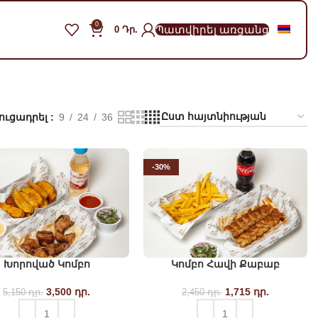
0
Պատվիրել առցանց
0
Դր.
ուցադրել
9
24
36
-30%
Խորոված Կոմբո
Կոմբո Հավի Քաբաբ
3,500
Original price
դր.
Current
1,715
Original price
դր.
Current
5,150
դր.
2,450
դր.
was: 5,150 դր..
price is:
was: 2,450 դր..
price is: