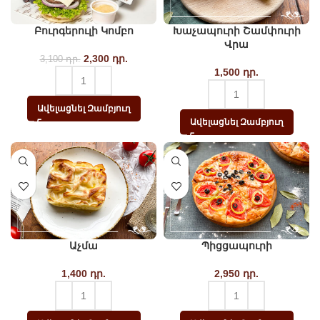
Բուրգերուլի Կոմբո
Խաչապուրի Շամփուրի
Վրա
2,300
Original price
դր.
Current
3,100
դր.
was: 3,100 դր..
price
1,500
դր.
is:
2,300
Ավելացնել Զամբյուղ
դր..
Ավելացնել Զամբյուղ
Աչմա
Պիցցապուրի
1,400
դր.
2,950
դր.