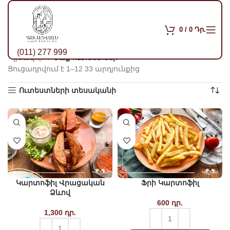
0
/
0
Դր.
(011) 277 999
Գլխավոր
Տաք ուտեստներ
Ցուցադրվում է 1–12 33 արդյունքից
Sorted by popularity
Ուտեստների տեսականի
Կարտոֆիլ Վրացական
Ֆրի Կարտոֆիլ
Ձևով
600
դր.
1,300
դր.