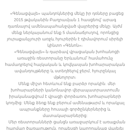
«Գենացվալե» պանդոկներից մեկը իր դռները բացեց
2015 թվականին Բաղրամյան 1 հասցեով՝ արագ
դառնալով ամենապահանջված վայրերից մեկը։ Այժմ
մենք ներկայանում ենք 5 մասնաճյուղով, որոնցից
յուրաքանչյուրի առջև հյուրերին է դիմավորում սիրելի
կինտո «Գենոն»։
«Գենացվալե»-ն դարձավ վրացական խոհանոցի
առաջին ռեստորանը Երևանում՝ համահունչ
համադրելով հայկական և կովկասյան խոհարարական
ավանդույթները և ստեղծելով ջերմ, հյուրընկալ
մթնոլորտ։
Մենք միշտ հետևում ենք բարձր որակին. մեր
խոհարարների կանոնավոր վերապատրաստումն
իրականացվում է վրացի փորձառու խոհարարների
կողմից: Մենք ձեռք ենք բերում ամենաթարմ և որակյալ
ապրանքները հուսալի գործընկերներից և
մատակարարներից:
Մեր ռեստորանների ցանցն առաջարկում է առաքման
հարմար ծառայություն, որպեսզի կարողանաք վայելել