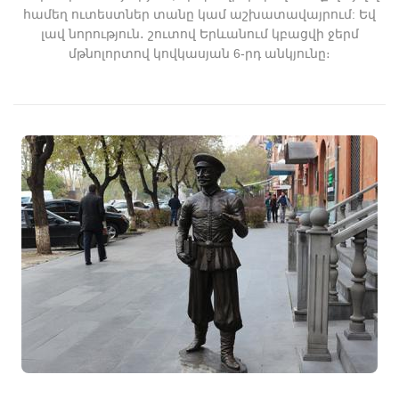
համեղ ուտեստներ տանը կամ աշխատավայրում:
Եվ
լավ նորություն․ շուտով Երևանում կբացվի ջերմ
մթնոլորտով կովկասյան 6-րդ անկյունը։