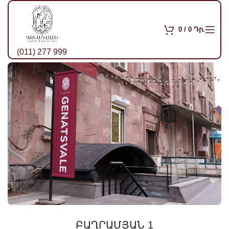
0
/
0
Դր.
(011) 277 999
ԲԱՂՐԱՄՅԱՆ 1