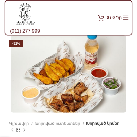
0
/
0
Դր.
(011) 277 999
-32%
Գլխավոր
Խորոված ուտեստներ
Խորոված կոմբո