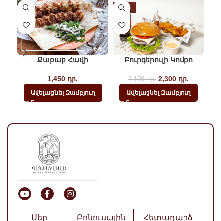
-26%
Քաբաբ Հավի
Բուրգերուլի Կոմբո
Խո
1,450
դր.
2,300
Original price
դր.
Current
3,100
դր.
was: 3,100
price
Ավելացնել Զամբյուղ
Ավելացնել Զամբյուղ
դր..
is:
2,300
դր..
Մեր
Բոնուսային
Հետադարձ