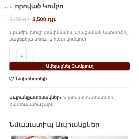
Խորոված Կոմբո
Original price was: 5,150 դր..
3,500
դր.
Current price is: 3,500 դր..
5,150
դր.
1 բաժին խոզի փափկամիս, վրացական կարտոֆիլ,
սացեբելա սոուս, 1 հատ կոմպոտ
Ավելացնել Զամբյուղ
Նախընտրելի
Ապրանքատեսակներ։
Խորոված ուտեստներ
,
Հատուկ առաջարկ
Նմանատիպ Ապրանքներ