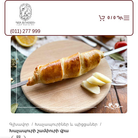
0
/
0
Դր.
(011) 277 999
Գլխավոր
Խաչապուրիներ և պիցցաներ
Խաչապուրի շամփուրի վրա