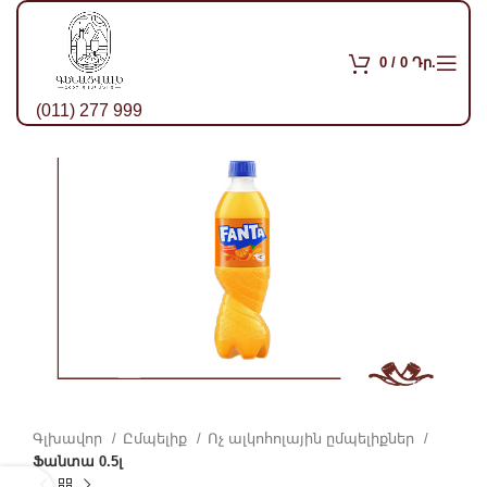
0
/
0
Դր.
(011) 277 999
Գլխավոր
Ըմպելիք
Ոչ ալկոհոլային ըմպելիքներ
Ֆանտա 0.5լ