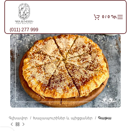
0
/
0
Դր.
(011) 277 999
Գլխավոր
Խաչապուրիներ և պիցցաներ
Գաթա