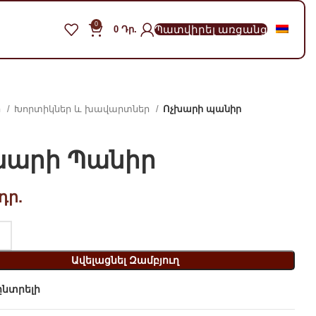
0
Պատվիրել առցանց
0
Դր.
ր
Խորտիկներ և խավարտներ
Ոչխարի պանիր
խարի Պանիր
դր.
Ավելացնել Զամբյուղ
նտրելի