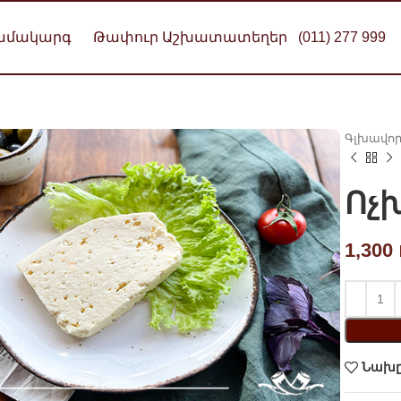
Համակարգ
Թափուր Աշխատատեղեր
(011) 277 999
Գլխավո
Ոչ
1,300
Նախը