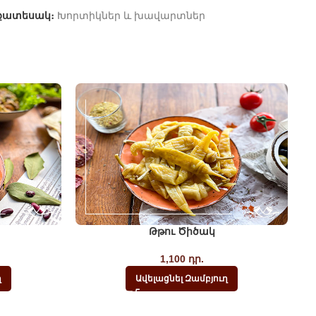
քատեսակ։
Խորտիկներ և խավարտներ
Թթու Ծիծակ
1,100
դր.
ղ
Ավելացնել Զամբյուղ