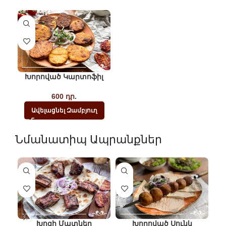
Խորոված Կարտոֆիլ
600
դր.
Ավելացնել Զամբյուղ
Նմանատիպ Ապրանքներ
Խոզի Մատներ
Խորոված Սունկ