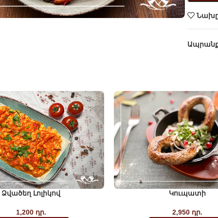
Նախը
Ապրան
Ձվածեղ Լոլիկով
Կուպատի
1,200
դր.
2,950
դր.