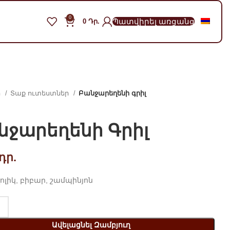
0
Պատվիրել առցանց
0
Դր.
ր
Տաք ուտեստներ
Բանջարեղենի գրիլ
նջարեղենի Գրիլ
դր.
լոլիկ, բիբար, շամպինյոն
Ավելացնել Զամբյուղ