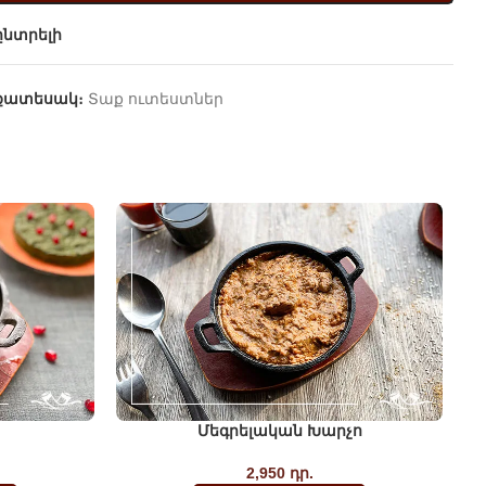
նտրելի
քատեսակ։
Տաք ուտեստներ
Մեգրելական Խարչո
2,950
դր.