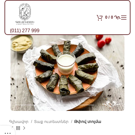
0
/
0
Դր.
(011) 277 999
Գլխավոր
Տաք ուտեստներ
Թփով տոլմա