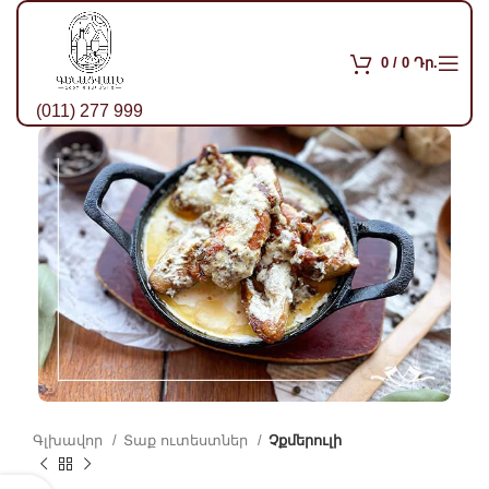
0
/
0
Դր.
(011) 277 999
Գլխավոր
Տաք ուտեստներ
Չքմերուլի