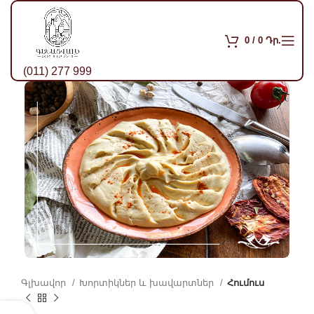
0
/
0
Դր.
(011) 277 999
Գլխավոր
Խորտիկներ և խավարտներ
Հումուս