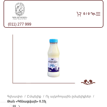
0
/
0
Դր.
(011) 277 999
Գլխավոր
Ըմպելիք
Ոչ ալկոհոլային ըմպելիքներ
Թան «Գենացվալե» 0.33լ