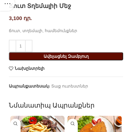
Ճուտ Տղեմալիի Մեջ
3,100
դր.
ճուտ, տղեմալի, համեմունքներ
Ավելացնել Զամբյուղ
Նախընտրելի
Ապրանքատեսակ։
Տաք ուտեստներ
Նմանատիպ Ապրանքներ