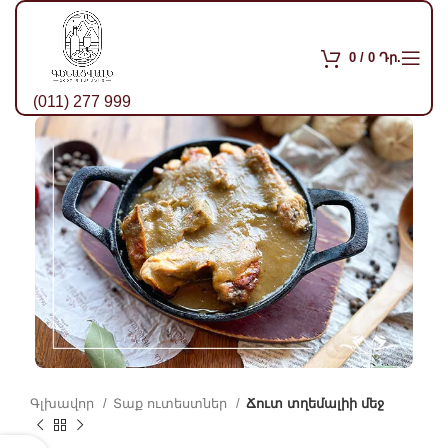
0
/
0
Դր.
(011) 277 999
Գլխավոր
Տաք ուտեստներ
Ճուտ տղեմալիի մեջ