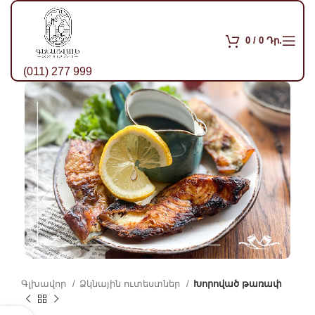
0
/
0
Դր.
(011) 277 999
Գլխավոր
Ձկնային ուտեստներ
Խորոված թառափ