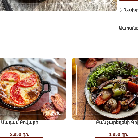
Նախը
Ապրան
Մադամ Բովարի
Բանջարեղենի Գր
2,950
դր.
1,950
դր.