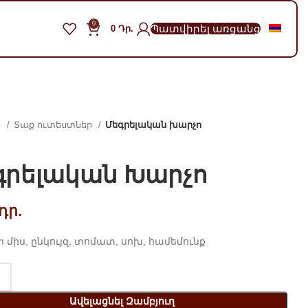
0
Պատվիրել առցանց
0
Դր.
ր
Տաք ուտեստներ
Մեգրելական խարչո
գրելական Խարչո
դր.
միս, ընկույզ, տոմատ, սոխ, համեմունք
Ավելացնել Զամբյուղ