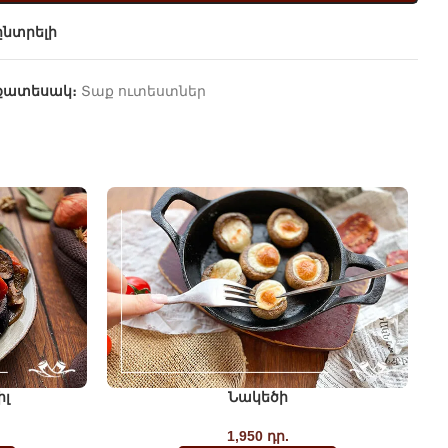
նտրելի
քատեսակ։
Տաք ուտեստներ
իլ
Նակեծի
1,950
դր.