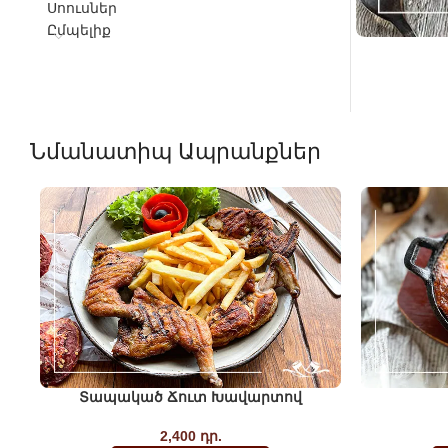
Սոուսներ
Ըմպելիք
Նմանատիպ Ապրանքներ
Տապակած Ճուտ Խավարտով
2,400
դր.